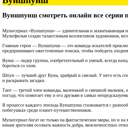
Вуншпунш
Вуншпунш смотреть онлайн все серии 
Мультсериал «Вуншпунш» — удивительная и захватывающая ис
Мультфильм создан талантливым коллективом художников, вел
Главные герои — Вуншпунш — это команда искателей приключ
предпринимают ожесточенные поиски, чтобы победить злодеев 
Вунш — лидер группы, изобретательный и умный, всегда наход
бороться со злом.
Шпун — лучший друг Вуна, храбрый и смелый. У него есть спос
и раскрывать загадки.
Тант — третий член команды, маленький и смешной мальчик, н
погоду, что помогает ему и его друзьям в самых непредсказуем
В процессе каждого эпизода Вуншпунш сталкивается с разнообр
побегушках среди планет-путешественников.
Мультсериал богат не только на фантастические миры, но и 
юным зрителям осознать важность добра, межличностных отнош