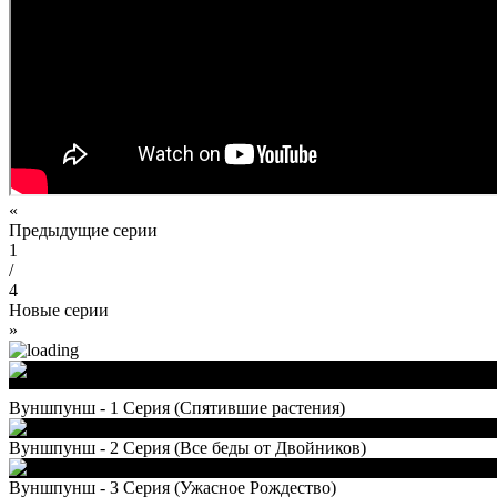
«
Предыдущие серии
1
/
4
Новые серии
»
Вуншпунш - 1 Серия (Спятившие растения)
Вуншпунш - 2 Серия (Все беды от Двойников)
Вуншпунш - 3 Серия (Ужасное Рождество)