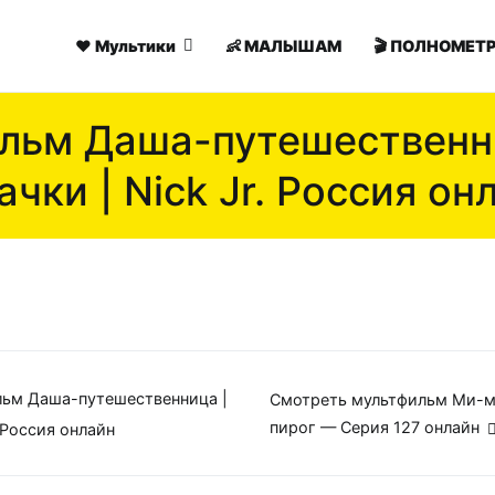
♥️ Мультики
👶 МАЛЫШАМ
🎬 ПОЛНОМЕ
льм Даша-путешественн
ачки | Nick Jr. Россия он
я
льм Даша-путешественница |
Смотреть мультфильм Ми-
пирог — Серия 127 онлайн
. Россия онлайн