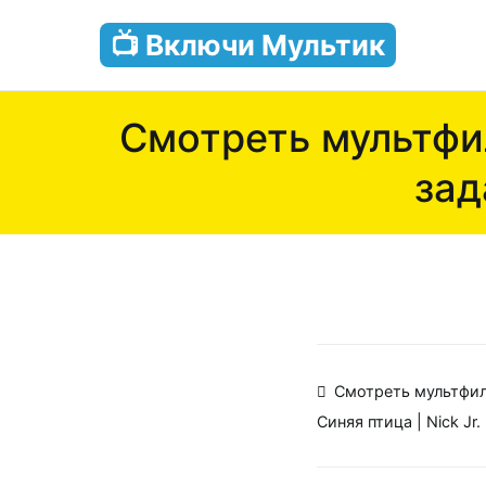
Перейти
📺 Включи Мультик
к
содержимому
Смотреть мультфи
зад
Навигаци
Смотреть мультфи
Синяя птица | Nick Jr
по