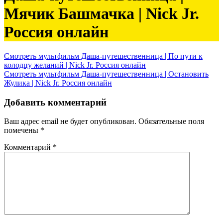
Мячик Башмачка | Nick Jr.
Россия онлайн
Навигация
Смотреть мультфильм Даша-путешественница | По пути к
колодцу желаний | Nick Jr. Россия онлайн
по
Смотреть мультфильм Даша-путешественница | Остановить
записям
Жулика | Nick Jr. Россия онлайн
Добавить комментарий
Ваш адрес email не будет опубликован.
Обязательные поля
помечены
*
Комментарий
*