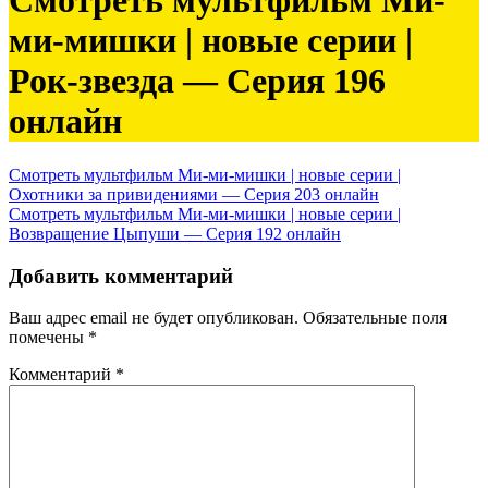
Смотреть мультфильм Ми-
ми-мишки | новые серии |
Рок-звезда — Серия 196
онлайн
Навигация
Смотреть мультфильм Ми-ми-мишки | новые серии |
Охотники за привидениями — Серия 203 онлайн
по
Смотреть мультфильм Ми-ми-мишки | новые серии |
записям
Возвращение Цыпуши — Серия 192 онлайн
Добавить комментарий
Ваш адрес email не будет опубликован.
Обязательные поля
помечены
*
Комментарий
*