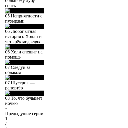
большому дубу
спать
05 Неприятности с
пузырями
06 Любопытная
история о Холли и
четырёх медведях
06 Холи спешит на
помощь
07 Следуй за
облаком
07 Шустрик —
репортёр
08 То, что булькает
ночью
«
Предыдущие серии
1
/